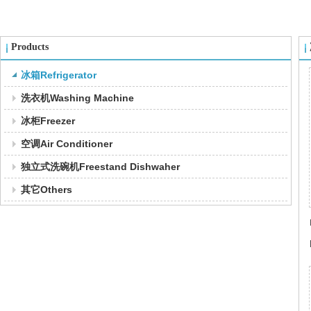
Products
冰箱Refrigerator
洗衣机Washing Machine
冰柜Freezer
空调Air Conditioner
独立式洗碗机Freestand Dishwaher
其它Others